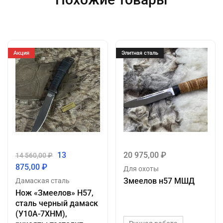
Акция
Элитная сталь
13
20 975,00
₽
14 560,00
₽
875,00
₽
Для охоты
Змеелов н57 МШД
Дамаская сталь
Нож «Змеелов» Н57,
сталь черный дамаск
(У10А-7ХНМ),