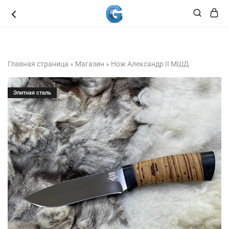
8 (3462 ) 49 49 48
Главная страница
»
Магазин
»
Нож Александр II МШД
Элитная сталь