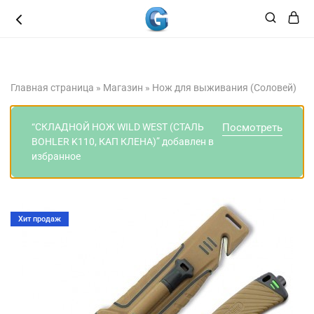
8 (3462 ) 49 49 48
Главная страница
»
Магазин
»
Нож для выживания (Соловей)
“СКЛАДНОЙ НОЖ WILD WEST (СТАЛЬ
Посмотреть
BOHLER K110, КАП КЛЕНА)” добавлен в
избранное
Хит продаж