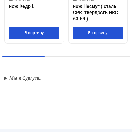
нож Кедр L
нож Несмуг ( сталь
CPR, твердость HRC
63-64 )
В корзину
В корзину
Мы в Сургуте...