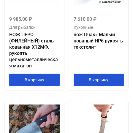
9 985,00
₽
7 610,00
₽
Для рыбалки
Кухонные
НОЖ ПЕРО
нож Пчак» Малый
(ФИЛЕЙНЫЙ) сталь
кованый НР6 рукоять
кованная Х12МФ,
текстолит
рукоять
цельнометаллическа
я махагон
В корзину
В корзину